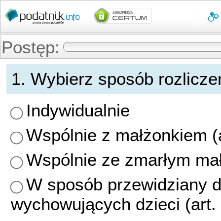
Pomiń
menu
i
przejdź
do
Postęp:
treści
0%
strony
Sposób
1. Wybierz sposób rozlicze
rozliczenia
-
Indywidualnie
Sposób
Wspólnie z małżonkiem (ar
rozliczenia
Wspólnie ze zmarłym małż
W sposób przewidziany d
wychowujących dzieci (art. 